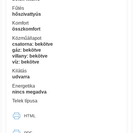
Fűtés
hőszivattyús
Komfort
összkomfort
Közműállapot
csatorna: bekötve
gáz: bekötve
villany: bekötve
víz: bekötve
Kilátás
udvarra
Energetika
nincs megadva
Telek típusa
HTML
PDF