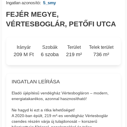
Ingatlan azonosító:
5_smy
FEJÉR MEGYE,
VÉRTESBOGLÁR, PETŐFI UTCA
Irányár
Szobák
Terület
Telek terület
209 M Ft
6 szoba
219 m²
736 m²
INGATLAN LEÍRÁSA
Eladó újépítésű vendégház Vértesbogláron – modern,
energiatakarékos, azonnal hasznosítható!
Ne hagyd ki ezt a ritka lehetőséget!
A 2020-ban épült, 219 m²-es vendégház Vértesboglár
csendes részén várja új tulajdonosát – korszerű
hőszivattyús fűtéssel, napelemekkel és teljes