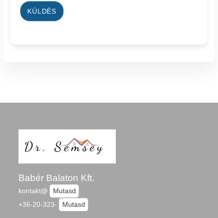
KÜLDÉS
Babér Balaton Kft.
kontakt@
Mutasd
+36-20-323-
Mutasd