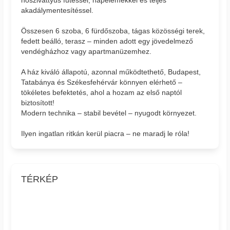
akadálymentesítéssel.
Összesen 6 szoba, 6 fürdőszoba, tágas közösségi terek,
fedett beálló, terasz – minden adott egy jövedelmező
vendégházhoz vagy apartmanüzemhez.
A ház kiváló állapotú, azonnal működtethető, Budapest,
Tatabánya és Székesfehérvár könnyen elérhető –
tökéletes befektetés, ahol a hozam az első naptól
biztosított!
Modern technika – stabil bevétel – nyugodt környezet.
Ilyen ingatlan ritkán kerül piacra – ne maradj le róla!
TÉRKÉP