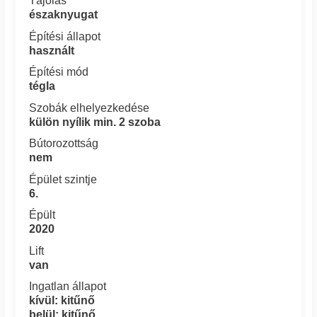
Tájolás
északnyugat
Építési állapot
használt
Építési mód
tégla
Szobák elhelyezkedése
külön nyílik min. 2 szoba
Bútorozottság
nem
Épület szintje
6.
Épült
2020
Lift
van
Ingatlan állapot
kívül: kitűnő
belül: kitűnő