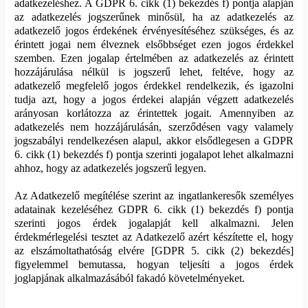
adatkezeléshez. A GDPR 6. cikk (1) bekezdés f) pontja alapján
az adatkezelés jogszerűnek minősül, ha az adatkezelés az
adatkezelő jogos érdekének érvényesítéséhez szükséges, és az
érintett jogai nem élveznek elsőbbséget ezen jogos érdekkel
szemben. Ezen jogalap értelmében az adatkezelés az érintett
hozzájárulása nélkül is jogszerű lehet, feltéve, hogy az
adatkezelő megfelelő jogos érdekkel rendelkezik, és igazolni
tudja azt, hogy a jogos érdekei alapján végzett adatkezelés
arányosan korlátozza az érintettek jogait. Amennyiben az
adatkezelés nem hozzájárulásán, szerződésen vagy valamely
jogszabályi rendelkezésen alapul, akkor elsődlegesen a GDPR
6. cikk (1) bekezdés f) pontja szerinti jogalapot lehet alkalmazni
ahhoz, hogy az adatkezelés jogszerű legyen.
Az Adatkezelő megítélése szerint az ingatlankeresők személyes
adatainak kezeléséhez GDPR 6. cikk (1) bekezdés f) pontja
szerinti jogos érdek jogalapját kell alkalmazni. Jelen
érdekmérlegelési tesztet az Adatkezelő azért készítette el, hogy
az elszámoltathatóság elvére [GDPR 5. cikk (2) bekezdés]
figyelemmel bemutassa, hogyan teljesíti a jogos érdek
joglapjának alkalmazásából fakadó követelményeket.