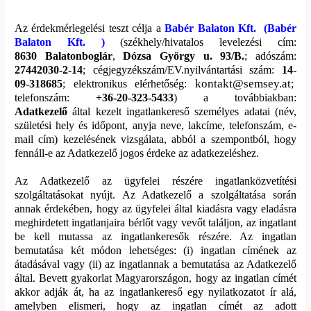
Az érdekmérlegelési teszt célja a
Babér Balaton Kft.
(
Babér
Balaton Kft.
)
(székhely/hivatalos levelezési cím:
8630
Balatonboglár
,
Dózsa György u. 93/B.
; adószám:
27442030-2-14
; cégjegyzékszám/EV.nyilvántartási szám:
14-
kontakt@semsey.at
09-318685
;
elektronikus elérhetőség:
;
telefonszám:
+36-20-323-5433
) a továbbiakban:
Adatkezelő
által kezelt ingatlankereső személyes adatai (név,
születési hely és időpont, anyja neve, lakcíme, telefonszám, e-
mail cím) kezelésének vizsgálata, abból a szempontból, hogy
fennáll-e az Adatkezelő jogos érdeke az adatkezeléshez.
Az Adatkezelő az ügyfelei részére ingatlanközvetítési
szolgáltatásokat nyújt. Az Adatkezelő a szolgáltatása során
annak érdekében, hogy az ügyfelei által kiadásra vagy eladásra
meghirdetett ingatlanjaira bérlőt vagy vevőt találjon, az ingatlant
be kell mutassa az ingatlankeresők részére. Az ingatlan
bemutatása két módon lehetséges: (i) ingatlan címének az
átadásával vagy (ii) az ingatlannak a bemutatása az Adatkezelő
által. Bevett gyakorlat Magyarországon, hogy az ingatlan címét
akkor adják át, ha az ingatlankereső egy nyilatkozatot ír alá,
amelyben elismeri, hogy az ingatlan címét az adott