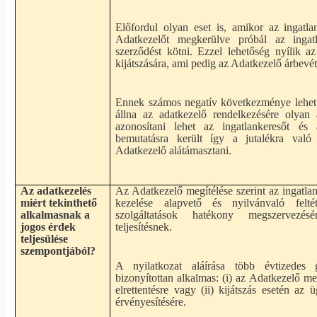
Előfordul olyan eset is, amikor az ingatl
Adatkezelőt megkerülve próbál az ingatl
szerződést kötni. Ezzel lehetőség nyílik az
kijátszására, ami pedig az Adatkezelő árbevé
Ennek számos negatív következménye lehet
állna az adatkezelő rendelkezésére olyan
azonosítani lehet az ingatlankeresőt és
bemutatásra került így a jutalékra való
Adatkezelő alátámasztani.
Az adatkezelés
Az Adatkezelő megítélése szerint az ingatla
miért tekinthető
kezelése alapvető és nyilvánvaló felt
alkalmasnak a
szolgáltatások hatékony megszervezé
jogos érdek
teljesítésnek.
teljesülése
szempontjából?
A nyilatkozat aláírása több évtizedes g
bizonyítottan alkalmas: (i) az Adatkezelő me
elrettentésre vagy (ii) kijátszás esetén az
érvényesítésére.