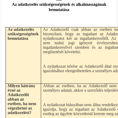
Az adatkezelés szükségességének és alkalmasságának
bemutatása
Az adatkezelés
Az Adatkezelő csak abban az esetben tud
szükségességének
bizonyítani, hogy az ingatlant az Adatke
bemutatása
nyilatkozatot kér az ingatlankeresőtől. Az
nem tudná jogi igényeit érvényesíten
ingatlankeresővel szemben és az ingatlank
megfizetését követelni.
A nyilatkozat kérése az Adatkezelő által nyúj
igazolásához elengedhetetlen a személyes ad
Milyen hátrány
Abban az esetben, ha az Adatkezelő nem k
érné az
személyes adatait, akkor a szerződés teljesít
Adatkezelőt
abban az
esetben, ha nem
A nyilatkozat hiányában nem állna rendelke
végezhetné az
igazolja, hogy az ingatlant az Adatkezelő
adatkezelést?
esetleg az ügyfele közvetlenül kereste meg az