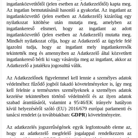
ingatlanközvetítőtől (jelen esetben az Adatkezelőtől) kapta meg.
Az ingatlan bemutatásánál hasonló a gyakorlat. Az ingatlant az
ingatlanközvetítő (jelen esetben az Adatkezelő) kizárólag egy
nyilatkozat kitöltése után mutatja meg, amelyben az
ingatlankereső elismeri, hogy az ingatlant az adott
ingatlanközvetítő (jelen esetben az Adatkezelő) mutatta meg.
Mindkét nyilatkozat célja, hogy az Adatkezelő az ügyfele felé
igazolni tudja, hogy az ingatlant mely ingatlankeresők
tekintették meg és amennyiben az Adatkezelő által közvetített
ingatlankereső bérli ki vagy vásárolja meg az ingatlant, akkor az
Adatkezelő a jutalékra jogosulttá válik.
Az Adatkezelőnek figyelemmel kell lennie a személyes adatok
védelméhez fűződő jogból fakadó követelményekre is, így meg
kell felelnie a természetes személyeknek a személyes adatok
kezelése tekintetében történő védelméről és az ilyen adatok
szabad áramlásáról, valamint a 95/46/EK irányelv hatályon
kívül helyezéséről szóló (EU) 2016/679 európai parlamenti és
tanácsi rendelet (a továbbiakban:
GDPR
) követelményeire.
Az adatkezelés jogszerűségének egyik legfontosabb eleme az,
hogy az adatkezelő megfelelő jogalappal rendelkezzen az