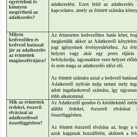
egyértelmű és
adatkezelést. Ezen felül az adatkezelés 
könnyen
kapcsolatos, amely az érintett számára könn
megérthető az
adatkezelés?
Milyen
Az érintetettre kedvezőtlen hatás lehet, 
kedvezőtlen és
megkerülik akkor az Adatkezelő kénytelen 
kedvező hatással
jogi igényeinek érvényesítéséhez. Az érin
jár az adatkezelés
helyzet vagy akár egy peres eljárás t
az érintettek
befolyásolja, ugyanakkor ezen helyzet előidé
magánszférájára?
és nem maga az adatkezelés idézi elő.
Az érintett számára azzal a kedvező hatással
Adatkezelő nyilván tudja tartani mely in
adott ingatlankereső számára, így ugyana
több alkalommal.
Mik az érintettek
Az Adatkezelő gondos és körültekintő mérleg
érdekei, ésszerű
alábbi érdekei, észszerű elvárásai 
elvárásai az
összefüggésben.
adatkezeléssel
összefüggésben?
Az érintett észszerű elvárása az, hogy a 
azok kapjanak hozzáférést, akiknek a fel