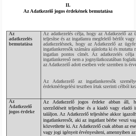
II.
Az Adatkezelő jogos érdekének bemutatása
Az
Az adatkezelés célja, hogy az Adatkezelő az ü
adatkezelés
teljesítse és az ingatlanra megfelelő bérlőt vagy
bemutatása
adatkezelésnek, hogy az Adatkezelő az ügyfel
ingatlankeresők számára ajánlotta ki és mutatta 
ingatlan pontos címét. Az adatkezelés célj
ingatlankereső nem a jognyilatkozatában foglalt
az Adatkezelő adott esetben vele szemben is érvé
Az Adatkezelő az ingatlankeresők személye
érdekmérlegelési tesztben írtak szerinti célból kez
Az
Az Adatkezelő jogos érdeke abban áll, ho
Adatkezelő
szerződéseit teljesítse és a kiadó vagy eladó 
jogos érdeke
találjon. Az Adatkezelő teljesítése akkor igazo
ingatlankeresőt, aki az ingatlant bérbe veszi 
közvetítette ki. Az Adatkezelő csak abban az eset
vagy jogi igényeit érvényesíteni, amennyiben a