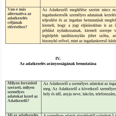
Van-e más
Az Adatkezelő megítélése szerint nincs reál
alternatíva az
ingatlankeresők személyes adatainak kezelés
adatkezelés
teljesítést és az ingatlan bemutatását megf
céljának
kiemeli, hogy a jogi eljárásokban is az í
eléréséhez?
például nyilatkozatnak, kiemelt szerepe
legfeljebb tanúbizonyítás jöhet szóba, 
bizonyító erővel, mint az ingatlankereső írásb
IV.
Az adatkezelés arányosságának bemutatása
Milyen forrásból
Az Adatkezelő a személyes adatokat az ingat
szerzett, milyen
meg. Az Adatkezelő a következő személyes a
személyes
hely és idő, anyja neve, lakcím, telefonszám
adatokat kezel az
Adatkezelő?
Mi az adatkezelés
A személyes adatok rögzítésétől számított 5 