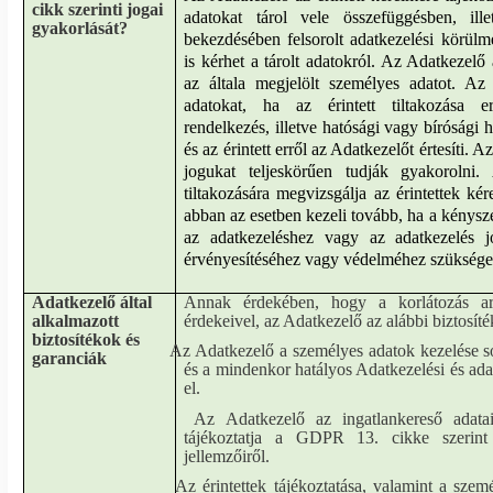
cikk szerinti jogai
adatokat tárol vele összefüggésben, i
gyakorlását?
bekezdésében felsorolt adatkezelési körülmé
is kérhet a tárolt adatokról. Az Adatkezelő 
az általa megjelölt személyes adatot. Az
adatokat, ha az érintett tiltakozása 
rendelkezés, illetve hatósági vagy bírósági h
és az érintett erről az Adatkezelőt értesíti. A
jogukat teljeskörűen tudják gyakorolni.
tiltakozására megvizsgálja az érintettek ké
abban az esetben kezeli tovább, ha a kénysze
az adatkezeléshez vagy az adatkezelés jo
érvényesítéséhez vagy védelméhez szüksége
Adatkezelő által
Annak érdekében, hogy a korlátozás ar
alkalmazott
érdekeivel, az Adatkezelő az alábbi biztosít
biztosítékok és
Az Adatkezelő a személyes adatok kezelése s
garanciák
és a mindenkor hatályos Adatkezelési és adat
el.
Az Adatkezelő az ingatlankereső adata
tájékoztatja a GDPR 13. cikke szerint 
jellemzőiről.
Az érintettek tájékoztatása, valamint a szem