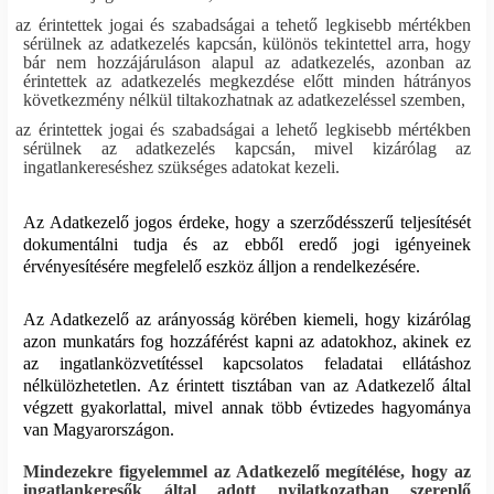
az érintettek jogai és szabadságai a tehető legkisebb mértékben
sérülnek az adatkezelés kapcsán, különös tekintettel arra, hogy
bár nem hozzájáruláson alapul az adatkezelés, azonban az
érintettek az adatkezelés megkezdése előtt minden hátrányos
következmény nélkül tiltakozhatnak az adatkezeléssel szemben,
az érintettek jogai és szabadságai a lehető legkisebb mértékben
sérülnek az adatkezelés kapcsán, mivel kizárólag az
ingatlankereséshez szükséges adatokat kezeli.
Az Adatkezelő jogos érdeke, hogy a szerződésszerű teljesítését
dokumentálni tudja és az ebből eredő jogi igényeinek
érvényesítésére megfelelő eszköz álljon a rendelkezésére.
Az Adatkezelő az arányosság körében kiemeli, hogy kizárólag
azon munkatárs fog hozzáférést kapni az adatokhoz, akinek ez
az ingatlanközvetítéssel
kapcsolatos feladatai ellátáshoz
nélkülözhetetlen. Az érintett tisztában van az Adatkezelő által
végzett gyakorlattal, mivel annak több évtizedes hagyománya
van Magyarországon.
Mindezekre figyelemmel az Adatkezelő megítélése, hogy az
ingatlankeresők által adott nyilatkozatban szereplő