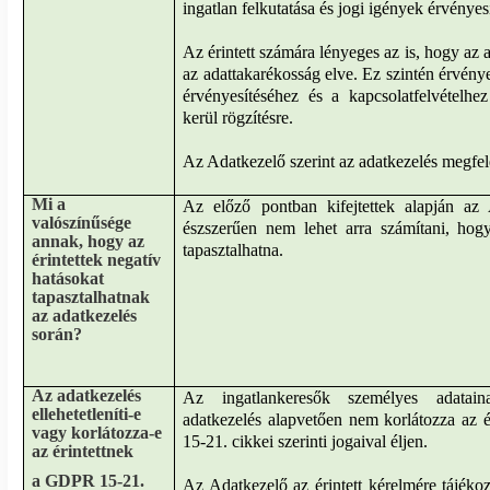
ingatlan felkutatása és jogi igények érvényes
Az érintett számára lényeges az is, hogy az 
az adattakarékosság elve. Ez szintén érvénye
érvényesítéséhez és a kapcsolatfelvételhez
kerül rögzítésre.
Az Adatkezelő szerint az adatkezelés megfele
Mi a
Az előző pontban kifejtettek alapján az 
valószínűsége
észszerűen nem lehet arra számítani, hogy
annak, hogy az
tapasztalhatna.
érintettek negatív
hatásokat
tapasztalhatnak
az adatkezelés
során?
Az adatkezelés
Az ingatlankeresők személyes adatain
ellehetetleníti-e
adatkezelés alapvetően nem korlátozza az 
vagy korlátozza-e
15-21. cikkei szerinti jogaival éljen.
az érintettnek
a GDPR 15-21.
Az Adatkezelő az érintett kérelmére tájékoz