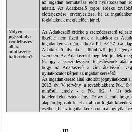
az ingatlan bemutatása előtt nyilatkozatban r
adatait. Az Adatkezelő jogos érdeke tovább
előterjesztése, érvényesítése, ha az ingatlank
foglaltaknak megfelelően jár el.
Milyen
Az Adatkezelő érdeke a szerződésszerű teljesí
jogszabályi
ügyfele nem fizeti meg a jutalékot az Adatke
rendelkezés
ingatlankereső után, akkor a Ptk. 6:137. §-a ala
áll az
Adatkezelő ilyenkor különböző jogi igények
adatkezelés
szemben. Az Adatkezelőt megillető jutalék meg
hátterében?
(és így a szerződésszerű teljesítésének alátám
hogy az Adatkezelő a cím átadásáról vagy
nyilatkozatot kérjen az ingatlankeresőtől.
Az ingatlankereső által kitöltött jognyilatkozat
2013. évi V. törvény (a továbbiakban: Ptk.) 6:4.
minősül, amely - a Ptk. 6:2. § (1) beke
kötelemkeletkeztető tény. Ez azt jelenti, hogy
alapján jogosult lehet az abban foglalt követk
esetben, ha az ingatlankereső nem a jognyilatkoz
III.