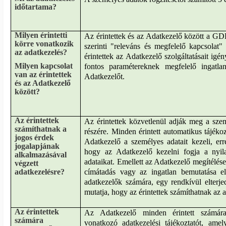
időtartama?
Milyen érintetti
Az érintettek és az Adatkezelő között a 
körre vonatkozik
szerinti "releváns és megfelelő kapcsolat" 
az adatkezelés?
érintettek az Adatkezelő szolgáltatásait ig
Milyen kapcsolat
fontos paramétereknek megfelelő ingatl
van az érintettek
Adatkezelőt.
és az Adatkezelő
között?
Az érintettek
Az érintettek közvetlenül adják meg a sze
számíthatnak a
részére. Minden érintett automatikus tájékoz
jogos érdek
Adatkezelő a személyes adatait kezeli
, err
jogalapjának
hogy az Adatkezelő kezelni fogja a nyila
alkalmazásával
adataikat. Emellett az Adatkezelő megítélése 
végzett
adatkezelésre?
címátadás vagy az ingatlan bemutatása el
adatkezelők számára, egy rendkívül elterje
mutatja, hogy az érintettek számíthatnak az 
Az érintettek
Az Adatkezelő minden érintett számára
számára
vonatkozó adatkezelési tájékoztatót, amel