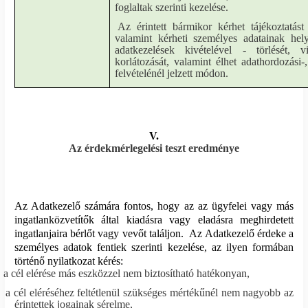
foglaltak szerinti kezelése.
Az érintett bármikor kérhet tájékoztatást
valamint kérheti személyes adatainak helye
adatkezelések kivételével - törlését, v
korlátozását, valamint élhet adathordozási-,
felvételénél jelzett módon.
V.
Az érdekmérlegelési teszt eredménye
Az Adatkezelő számára fontos, hogy az az ügyfelei vagy más
ingatlanközvetítők által kiadásra vagy eladásra meghirdetett
ingatlanjaira bérlőt vagy vevőt találjon.
Az Adatkezelő érdeke a
személyes adatok fentiek szerinti kezelése, az ilyen formában
történő nyilatkozat kérés:
a cél elérése más eszközzel nem biztosítható hatékonyan,
a cél eléréséhez feltétlenül szükséges mértékűnél nem nagyobb az
érintettek jogainak sérelme,