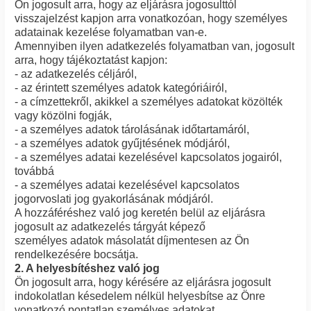
Ön jogosult arra, hogy az eljárásra jogosulttól
visszajelzést kapjon arra vonatkozóan, hogy személyes
adatainak kezelése folyamatban van-e.
Amennyiben ilyen adatkezelés folyamatban van, jogosult
arra, hogy tájékoztatást kapjon:
- az adatkezelés céljáról,
- az érintett személyes adatok kategóriáiról,
- a címzettekről, akikkel a személyes adatokat közölték
vagy közölni fogják,
- a személyes adatok tárolásának időtartamáról,
- a személyes adatok gyűjtésének módjáról,
- a személyes adatai kezelésével kapcsolatos jogairól,
továbbá
- a személyes adatai kezelésével kapcsolatos
jogorvoslati jog gyakorlásának módjáról.
A hozzáféréshez való jog keretén belül az eljárásra
jogosult az adatkezelés tárgyát képező
személyes adatok másolatát díjmentesen az Ön
rendelkezésére bocsátja.
2. A helyesbítéshez való jog
Ön jogosult arra, hogy kérésére az eljárásra jogosult
indokolatlan késedelem nélkül helyesbítse az Önre
vonatkozó pontatlan személyes adatokat.