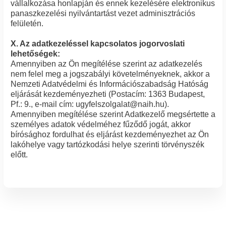
vállalkozása honlapján és ennek kezelésére elektronikus
panaszkezelési nyilvántartást vezet adminisztrációs
felületén.
X. Az adatkezeléssel kapcsolatos jogorvoslati
lehetőségek:
Amennyiben az Ön megítélése szerint az adatkezelés
nem felel meg a jogszabályi követelményeknek, akkor a
Nemzeti Adatvédelmi és Információszabadság Hatóság
eljárását kezdeményezheti (Postacím: 1363 Budapest,
Pf.: 9., e-mail cím: ugyfelszolgalat@naih.hu).
Amennyiben megítélése szerint Adatkezelő megsértette a
személyes adatok védelméhez fűződő jogát, akkor
bírósághoz fordulhat és eljárást kezdeményezhet az Ön
lakóhelye vagy tartózkodási helye szerinti törvényszék
előtt.