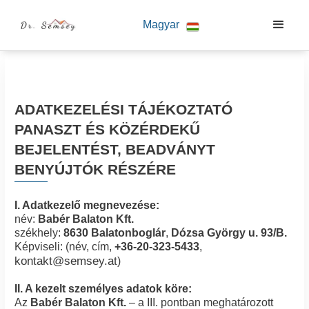
Magyar
ADATKEZELÉSI TÁJÉKOZTATÓ
PANASZT ÉS KÖZÉRDEKŰ
BEJELENTÉST, BEADVÁNYT
BENYÚJTÓK RÉSZÉRE
I. Adatkezelő megnevezése:
név:
Babér Balaton Kft.
székhely:
8630
Balatonboglár
,
Dózsa György u. 93/B.
Képviseli: (név, cím,
+36-20-323-5433
,
kontakt@semsey.at
)
II. A kezelt személyes adatok köre:
Az
Babér Balaton Kft.
– a III. pontban meghatározott