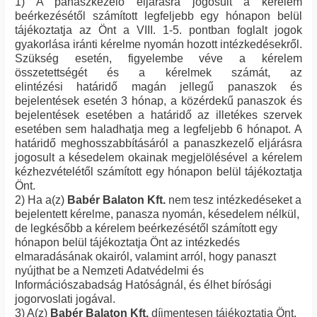
1) A panaszkezelő eljárásra jogosult a kérelem
beérkezésétől számított legfeljebb egy hónapon belül
tájékoztatja az Önt a VIII. 1-5. pontban foglalt jogok
gyakorlása iránti kérelme nyomán hozott intézkedésekről.
Szükség esetén, figyelembe véve a kérelem
összetettségét és a kérelmek számát, az
elintézési határidő
magán jellegű panaszok és
bejelentések esetén 3 hónap,
a közérdekű panaszok és
bejelentések esetében a határidő az illetékes szervek
esetében sem haladhatja meg a legfeljebb
6 hónapot.
A
határidő meghosszabbításáról a panaszkezelő eljárásra
jogosult a késedelem okainak megjelölésével a kérelem
kézhezvételétől számított egy hónapon belül tájékoztatja
Önt.
2) Ha a(z)
Babér Balaton Kft.
nem tesz intézkedéseket a
bejelentett kérelme, panasza nyomán, késedelem nélkül,
de legkésőbb a kérelem beérkezésétől számított egy
hónapon belül tájékoztatja Önt az intézkedés
elmaradásának okairól, valamint arról, hogy panaszt
nyújthat be a Nemzeti Adatvédelmi és
Információszabadság Hatóságnál, és élhet bírósági
jogorvoslati jogával.
3) A(z)
Babér Balaton Kft.
díjmentesen tájékoztatja Önt,