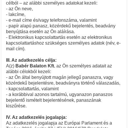
célból – az alábbi személyes adatokat kezeli:
- az Ön neve,
- lakcíme,
- e-mail címe és/vagy telefonszáma, valamint
- papír alapú panasz, közérdekű bejelentés, beadvány
benyújtása esetén az Ön aláírása.
- Elektronikus kapcsolattartás esetén az elektronikus
kapcsolattartáshoz szükséges személyes adatok (név, e-
mail cím).
III. Az adatkezelés célja:
A(z)
Babér Balaton Kft.
az Ön személyes adatait az
alábbi célokból kezeli:
- az Ön által benyújtott magán jellegű panaszra, vagy
közérdekű bejelentésre, beadványra történő válaszadás,
- kapcsolattartás, valamint
- a korábbival azonos tartalmú, ugyanazon panaszos
bejelentő ismételt bejelentésének, panaszának
kiszűrése.
IV. Az adatkezelés jogalapja:
Az adatkezelés jogalapja az Európai Parlament és a