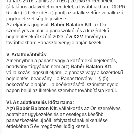
Tanács 2016. április 27-i (EU) 2016/679 Rendelete
(általános adatvédelmi rendelet, a továbbiakban: [GDPR
6. cikk (1) bekezdés c) pont] az adatkezelőre vonatkozó
jogi kötelezettség teljesítése.
Az eljárásra jogosult
Babér Balaton Kft.
az Ön
személyes adatait a panaszokról és a közérdekű
bejelentésekről szóló 2023. é
vi XXV. tö
rvény (a
továbbiakban: Panasztörvény) alapján kezeli.
V. Adattovábbítás:
Amennyiben a panasz vagy a közérdekű bejelentés,
beadvány tárgyában nem a(z)
Babér Balaton Kft.
vállalkozás jogosult eljárni, a panasz vagy a közérdekű
bejelentés, beadvány – a Panasztörvény 1. § (5)
bekezdése alapján – a beérkezésétől számított nyolc
napon belül az illetékes szervhez továbbításra kerül.
VI. Az adatkezelés időtartama:
A(z)
Babér Balaton Kft.
vállalkozás az Ön személyes
adatait az ügykezelés és az esetleges későbbi
panaszkezelés újbóli lefolytatásának elkerülése
érdekében 5 év megőrzési időig kezeli.