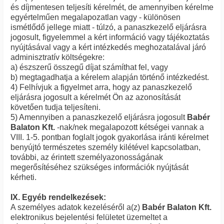
és díjmentesen teljesíti kérelmét, de amennyiben kérelme
egyértelműen megalapozatlan vagy - különösen
ismétlődő jellege miatt - túlzó, a panaszkezelő eljárásra
jogosult, figyelemmel a kért információ vagy tájékoztatás
nyújtásával vagy a kért intézkedés meghozatalával járó
adminisztratív költségekre:
a) észszerű összegű díjat számíthat fel, vagy
b) megtagadhatja a kérelem alapján történő intézkedést.
4) Felhívjuk a figyelmet arra, hogy az panaszkezelő
eljárásra jogosult a kérelmét Ön az azonosítását
követően tudja teljesíteni.
5) Amennyiben a panaszkezelő eljárásra jogosult
Babér
Balaton Kft.
-nak/nek megalapozott kétségei vannak a
VIII. 1-5. pontban foglalt jogok gyakorlása iránti kérelmet
benyújtó természetes személy kilétével kapcsolatban,
további, az érintett személyazonosságának
megerősítéséhez szükséges információk nyújtását
kérheti.
IX. Egyéb rendelkezések:
A személyes adatok kezeléséről a(z)
Babér Balaton Kft.
elektronikus bejelentési felületet üzemeltet a