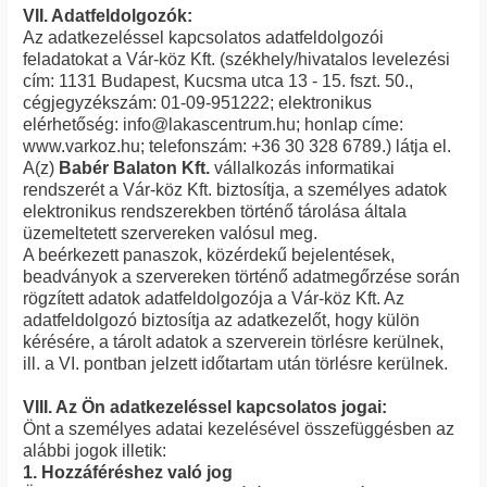
VII. Adatfeldolgozók:
Az adatkezeléssel kapcsolatos adatfeldolgozói
feladatokat a Vár-köz Kft. (székhely/hivatalos levelezési
cím: 1131 Budapest, Kucsma utca 13 - 15. fszt. 50.,
cégjegyzékszám: 01-09-951222; elektronikus
elérhetőség: info@lakascentrum.hu; honlap címe:
www.varkoz.hu; telefonszám: +36 30 328 6789.) látja el.
A(z)
Babér Balaton Kft.
vállalkozás informatikai
rendszerét a Vár-köz Kft. biztosítja, a személyes adatok
elektronikus rendszerekben történő tárolása általa
üzemeltetett szervereken valósul meg.
A beérkezett panaszok, közérdekű bejelentések,
beadványok a szervereken történő adatmegőrzése során
rögzített adatok adatfeldolgozója a Vár-köz Kft. Az
adatfeldolgozó biztosítja az adatkezelőt, hogy külön
kérésére, a tárolt adatok a szerverein törlésre kerülnek,
ill. a VI. pontban jelzett időtartam után törlésre kerülnek.
VIII. Az Ön adatkezeléssel kapcsolatos jogai:
Önt a személyes adatai kezelésével összefüggésben az
alábbi jogok illetik:
1. Hozzáféréshez való jog