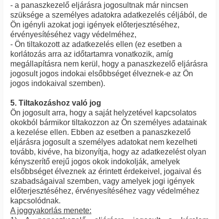
- a panaszkezelő eljárásra jogosultnak már nincsen
szüksége a személyes adatokra adatkezelés céljából, de
Ön igényli azokat jogi igények előterjesztéséhez,
érvényesítéséhez vagy védelméhez,
- Ön tiltakozott az adatkezelés ellen (ez esetben a
korlátozás arra az időtartamra vonatkozik, amíg
megállapításra nem kerül, hogy a panaszkezelő eljárásra
jogosult jogos indokai elsőbbséget élveznek-e az Ön
jogos indokaival szemben).
5. Tiltakozáshoz való jog
Ön jogosult arra, hogy a saját helyzetével kapcsolatos
okokból bármikor tiltakozzon az Ön személyes adatainak
a kezelése ellen. Ebben az esetben a panaszkezelő
eljárásra jogosult a személyes adatokat nem kezelheti
tovább, kivéve, ha bizonyítja, hogy az adatkezelést olyan
kényszerítő erejű jogos okok indokolják, amelyek
elsőbbséget élveznek az érintett érdekeivel, jogaival és
szabadságaival szemben, vagy amelyek jogi igények
előterjesztéséhez, érvényesítéséhez vagy védelméhez
kapcsolódnak.
A joggyakorlás menete: